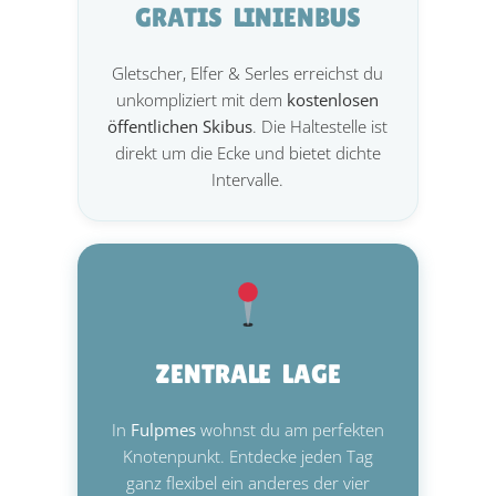
GRATIS LINIENBUS
Gletscher, Elfer & Serles erreichst du
unkompliziert mit dem
kostenlosen
öffentlichen Skibus
. Die Haltestelle ist
direkt um die Ecke und bietet dichte
Intervalle.
ZENTRALE LAGE
In
Fulpmes
wohnst du am perfekten
Knotenpunkt. Entdecke jeden Tag
ganz flexibel ein anderes der vier