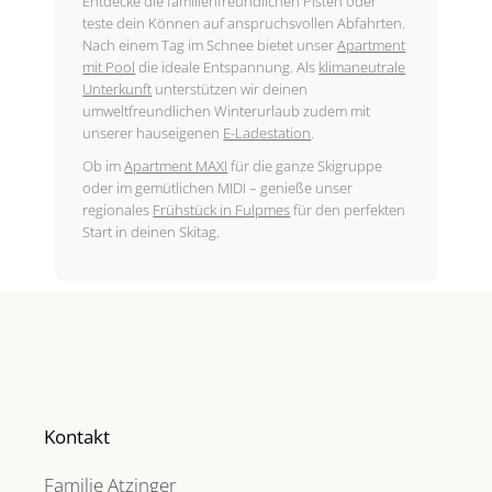
Entdecke die familienfreundlichen Pisten oder
teste dein Können auf anspruchsvollen Abfahrten.
Nach einem Tag im Schnee bietet unser
Apartment
mit Pool
die ideale Entspannung. Als
klimaneutrale
Unterkunft
unterstützen wir deinen
umweltfreundlichen Winterurlaub zudem mit
unserer hauseigenen
E-Ladestation
.
Ob im
Apartment MAXI
für die ganze Skigruppe
oder im gemütlichen MIDI – genieße unser
regionales
Frühstück in Fulpmes
für den perfekten
Start in deinen Skitag.
Kontakt
Familie Atzinger