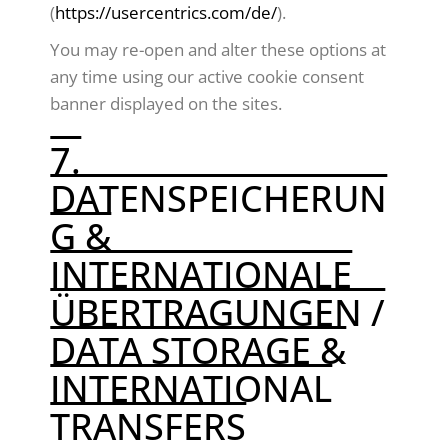
(
https://usercentrics.com/de/
).
You may re-open and alter these options at
any time using our active cookie consent
banner displayed on the sites.
7.
DATENSPEICHERUN
G &
INTERNATIONALE
ÜBERTRAGUNGEN /
DATA STORAGE &
INTERNATIONAL
TRANSFERS