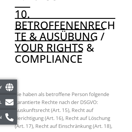
10.
BETROFFENENRECH
TE & AUSÜBUNG /
YOUR RIGHTS &
COMPLIANCE
DEUTSCH:
Y
Sie haben als betroffene Person folgende
garantierte Rechte nach der DSGVO:
L
Auskunftsrecht (Art. 15), Recht auf
N
Berichtigung (Art. 16), Recht auf Löschung
(Art. 17), Recht auf Einschränkung (Art. 18),