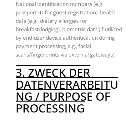
National identification numbers (e.g.,
passport ID for guest registration), health
data (e.g., dietary allergies for
breakfast/lodging), biometric data (if utilized
by end-user device authentication during
payment processing, e.g., facial
scans/fingerprints via external gateways).
3. ZWECK DER
DATENVERARBEITU
NG / PURPOSE OF
PROCESSING
DEUTSCH: