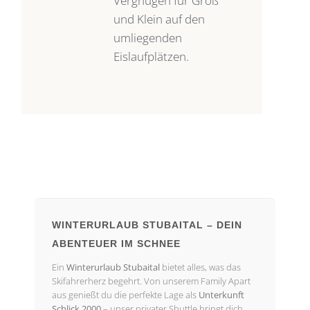
Vergnügen für Groß
und Klein auf den
umliegenden
Eislaufplätzen.
WINTERURLAUB STUBAITAL – DEIN
ABENTEUER IM SCHNEE
Ein
Winterurlaub Stubaital
bietet alles, was das
Skifahrerherz begehrt. Von unserem Family Apart
aus genießt du die perfekte Lage als
Unterkunft
Schlick 2000
– unser privater Shuttle bringt dich