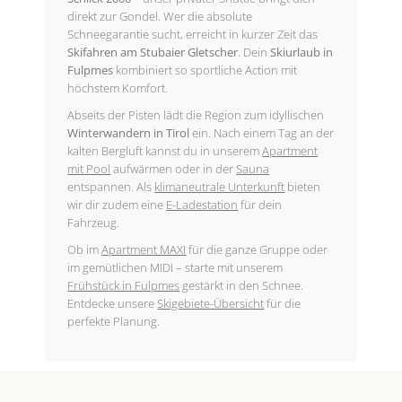
direkt zur Gondel. Wer die absolute
Schneegarantie sucht, erreicht in kurzer Zeit das
Skifahren am Stubaier Gletscher
. Dein
Skiurlaub in
Fulpmes
kombiniert so sportliche Action mit
höchstem Komfort.
Abseits der Pisten lädt die Region zum idyllischen
Winterwandern in Tirol
ein. Nach einem Tag an der
kalten Bergluft kannst du in unserem
Apartment
mit Pool
aufwärmen oder in der
Sauna
entspannen. Als
klimaneutrale Unterkunft
bieten
wir dir zudem eine
E-Ladestation
für dein
Fahrzeug.
Ob im
Apartment MAXI
für die ganze Gruppe oder
im gemütlichen MIDI – starte mit unserem
Frühstück in Fulpmes
gestärkt in den Schnee.
Entdecke unsere
Skigebiete-Übersicht
für die
perfekte Planung.