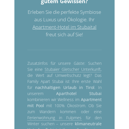
gutem Gewissen?
Erleben Sie die perfekte Symbiose
aus Luxus und Ökologie. Ihr
Apartment-Hotel im Stubaital
freut sich auf Sie!
Zusatzinfos für unsere Gäste: Suchen
Sie eine
Stubaier Gletscher Unterkunft
,
die Wert auf Umweltschutz legt? Das
Family Apart Stubai ist Ihre erste Wahl
für
nachhaltigen Urlaub in Tirol
. In
unserem
Aparthotel Stubai
kombinieren wir Wellness im
Apartment
mit Pool
mit 100% Ökostrom. Ob Sie
zum Wandern kommen oder eine
Ferienwohnung in Fulpmes
für den
Winter suchen – unsere
klimaneutrale