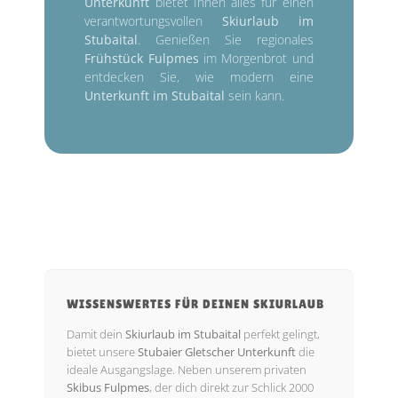
Unterkunft
bietet Ihnen alles für einen
verantwortungsvollen
Skiurlaub im
Stubaital
. Genießen Sie regionales
Frühstück Fulpmes
im Morgenbrot und
entdecken Sie, wie modern eine
Unterkunft im Stubaital
sein kann.
WISSENSWERTES FÜR DEINEN SKIURLAUB
Damit dein
Skiurlaub im Stubaital
perfekt gelingt,
bietet unsere
Stubaier Gletscher Unterkunft
die
ideale Ausgangslage. Neben unserem privaten
Skibus Fulpmes
, der dich direkt zur Schlick 2000