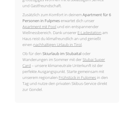
und Gastfreundschaft.
Zusätzlich zum Komfort in deinem
Apartment für 6
Personen in Fulpmes
erwartet dich unser
Apartment mit Pool
und ein entspannender
Wellnessbereich. Dank unserer
E-Ladestation
am
Haus reist du klimafreundlich an und genießt
einen
nachhaltigen Urlaub in Tirol
.
Ob für den
Skiurlaub im Stubaital
oder
Wanderungen im Sommer mit der
Stubai Super
Card
– unsere klimaneutrale Unterkunft ist der
perfekte Ausgangspunkt. Starte gemeinsam mit
unserem regionalen
Frühstück in Fulpmes
in den
Tag und nutze den privaten Skibus-Service direkt
zur Gondel.