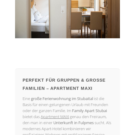
PERFEKT FÜR GRUPPEN & GROSSE F
AMILIEN – APARTMENT MAXI
Eine
große Ferienwohnung im Stubaital
ist die
Basis für einen gelungenen Urlaub mit Freunden
oder der ganzen Familie. Im
Family Apart Stubai
bietet das
Apartment MAXI
genau den Freiraum,
den man in einer
Unterkunft in Fulpmes
sucht. Als
modernes Apart-Hotel kombinieren wir
großzügiges Wohnen mit erstklassigem Service