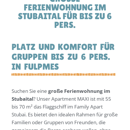
ERIENWOHNUNG IM S
TUBAITAL FÜR BIS ZU 6 P
ERS.
P
L
A
T
Z
U
N
D
K
O
M
F
O
R
T
F
Ü
R
G
R
U
P
P
E
N
B
I
S
Z
U
6
P
E
R
S
.
I
N
F
U
L
P
M
E
S
Suchen Sie eine
große Ferienwohnung im
Stubaital
? Unser Apartment MAXI ist mit 55
bis 70 m² das Flaggschiff im Family Apart
Stubai. Es bietet den idealen Rahmen für große
Familien oder Gruppen von Freunden, die