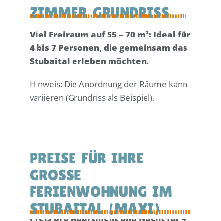
Z
I
M
M
E
R
G
R
U
N
D
R
I
S
S
Viel Freiraum auf 55 – 70 m²: Ideal für
4 bis 7 Personen, die gemeinsam das
Stubaital erleben möchten.
Hinweis: Die Anordnung der Räume kann
variieren (Grundriss als Beispiel).
P
R
E
I
S
E
F
Ü
R
I
H
R
E
G
R
O
SS
E
F
E
R
I
E
N
W
O
H
N
U
N
G
I
M
S
T
U
B
A
I
T
A
L
(
M
A
X
I
)
Preis pro Apartment und Nacht für 4