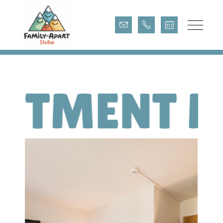
GROSSE F
ERIENWOHNUNG S
TUBAITAL
ENT MAXI