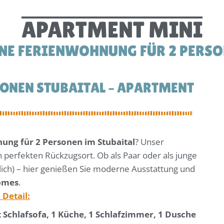
APARTMENT MINI
NE FERIENWOHNUNG FÜR 2 PERS
O
N
E
N
S
T
U
B
A
I
T
A
L
–
A
P
A
R
T
M
E
N
T
ung für 2 Personen im Stubaital
? Unser
 perfekten Rückzugsort. Ob als Paar oder als junge
lich) – hier genießen Sie moderne Ausstattung und
lpmes
.
Detail:
 Schlafsofa, 1 Küche, 1 Schlafzimmer, 1 Dusche