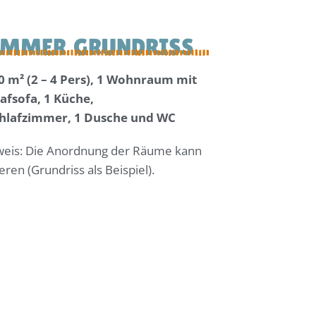
M
M
E
R
G
R
U
N
D
R
I
S
S
0 m² (2 – 4 Pers), 1 Wohnraum mit
afsofa, 1 Küche,
chlafzimmer, 1 Dusche und WC
weis: Die Anordnung der Räume kann
ieren (Grundriss als Beispiel).