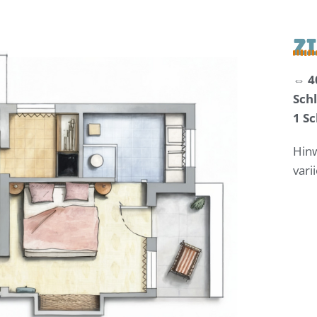
Z
I
⇔ 4
Schl
1 S
Hin
vari