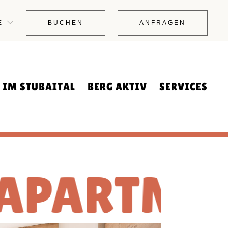
AKTIV IM WINTER
RESTPLÄTZE
E
BUCHEN
ANFRAGEN
AKTIV IM SOMMER
HÄUFIGE FRAGEN (FAQ)
INTER
DIE 4 STUBAIER
KONTAKT
N
D
SKIEGEBIETE
IMPRESSUM
SKIBUS
BUCHUNGSFORMULAR
 IM STUBAITAL
BERG AKTIV
SERVICES
ANFRAGEFORMULAR
DATENSCHUTZ
DIGITALE GÄSTEMAPPE
TAL-MINI
ANFAHRT
RLAUB
AKTIV IM WINTER
RESTPLÄTZE
WEBCAM
AKTIV IM SOMMER
HÄUFIGE FRAGEN (FAQ)
TMENT M
RLAUB WINTER
DIE 4 STUBAIER
KONTAKT
PER CARD
SKIEGEBIETE
IMPRESSUM
T HUND
SKIBUS
BUCHUNGSFORMULAR
ANFRAGEFORMULAR