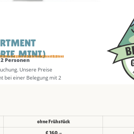
A
R
T
M
E
N
T
O
R
I
E
M
I
N
I
)
 2 Personen
buchung. Unsere Preise
t bei einer Belegung mit 2
ohne Frühstück
€ 160,-