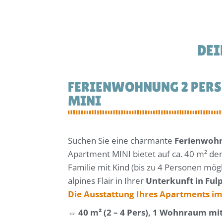
DEI
F
E
R
I
E
N
W
O
H
N
U
N
G
2
P
E
R
S
M
I
N
I
Suchen Sie eine charmante
Ferienwohn
Apartment MINI bietet auf ca. 40 m² den
Familie mit Kind (bis zu 4 Personen mög
alpines Flair in Ihrer
Unterkunft in Fu
Die Ausstattung Ihres Apartments im 
⇔ 40 m² (2 – 4 Pers), 1 Wohnraum mit