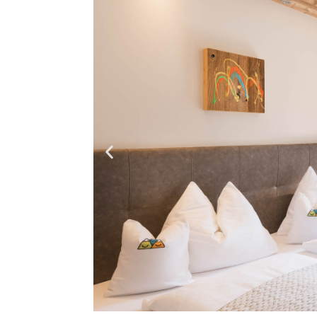
NACHHALTIGER URLAUB
E-LADESTATION
BILDERGALERIE
360 PANORAMABILD