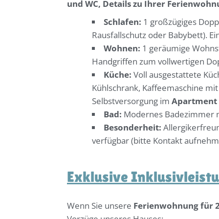
und WC, Details zu Ihrer Ferienwohn
Schlafen:
1 großzügiges Dopp
Rausfallschutz oder Babybett). Ei
Wohnen:
1 geräumige Wohnstu
Handgriffen zum vollwertigen Dopp
Küche:
Voll ausgestattete Küch
Kühlschrank, Kaffeemaschine mit 
Selbstversorgung im
Apartment 
Bad:
Modernes Badezimmer mi
Besonderheit:
Allergikerfreu
verfügbar (bitte Kontakt aufnehm
Exklusive Inklusivleist
Wenn Sie unsere
Ferienwohnung für 2
Vorzüge unseres Hauses: