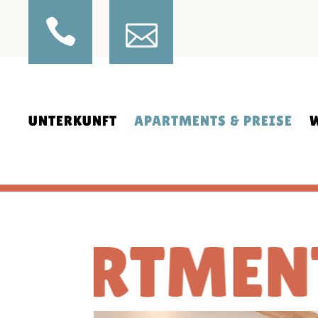
IHRE GASTGEBER
APARTMENT MINI
INKLUSIVLEISTUNGEN
APARTMENT MIDI
APARTMENTS
APARTMENT MAXI
FRÜHSTÜCK
PREISE APARTMENTS
INDOOR-SPIELRAUM
BUCHUNGSINFOS
UNTERKUNFT
APARTMENTS & PREISE
SKIBUS
RESTPLÄTZE
NACHHALTIGER URLAUB
E-LADESTATION
FERIENW
BILDERGALERIE
IHRE GASTGEBER
APARTMENT MINI
P
360 PANORAMABILD
INKLUSIVLEISTUNGEN
APARTMENT MIDI
WE
TMENT MI
APARTMENTS
APARTMENT MAXI
FRÜHSTÜCK
PREISE APARTMENTS
INDOOR-SPIELRAUM
BUCHUNGSINFOS
SKIBUS
RESTPLÄTZE