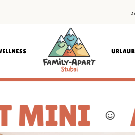
PANORAMA INDOOR POOL
FAMILIENURLAUB
D
SOMMER
WELLNESS & FAMILY SPA
FAMILIENURLAUB W
E
STUBAI SUPER CAR
URLAUB MIT HUND
WELLNESS
URLAUB
OHNUNG-2-PERSONEN-STUBAI
ANORAMA INDOOR POOL
FAMILIENU
SOMMER
LLNESS & FAMILY SPA
NI
APAR
FAMILIENU
STUBAI SU
URLAUB MI