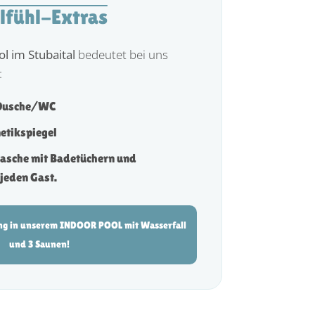
lfühl-Extras
l im Stubaital
bedeutet bei uns
:
 Dusche/WC
etikspiegel
asche mit Badetüchern und
jeden Gast.
ng in unserem INDOOR POOL mit Wasserfall
und 3 Saunen!