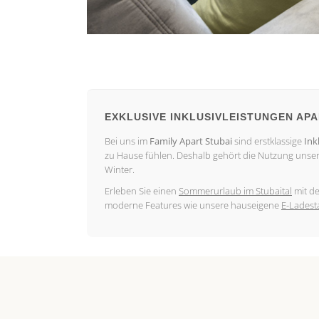
EXKLUSIVE INKLUSIVLEISTUNGEN AP
Bei uns im
Family Apart Stubai
sind erstklassige
Ink
zu Hause fühlen. Deshalb gehört die Nutzung unse
Winter.
Erleben Sie einen
Sommerurlaub im Stubaital
mit d
moderne Features wie unsere hauseigene
E-Ladest