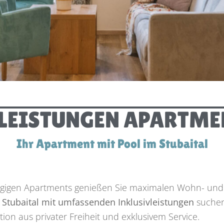
LEISTUNGEN APARTME
Ihr Apartment mit Pool im Stubaital
ügigen Apartments genießen Sie maximalen Wohn- und
Stubaital mit umfassenden Inklusivleistungen
suchen
ion aus privater Freiheit und exklusivem Service.