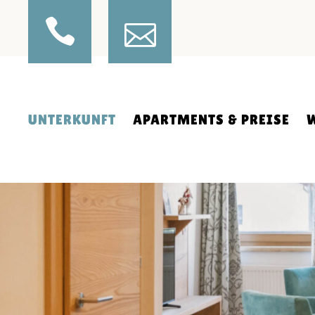
IHRE GASTGEBER
APARTMENT MINI
INKLUSIVLEISTUNGEN
APARTMENT MIDI
APARTMENTS
APARTMENT MAXI
FRÜHSTÜCK
PREISE APARTMENTS
INDOOR-SPIELRAUM
BUCHUNGSINFOS
UNTERKUNFT
APARTMENTS & PREISE
SKIBUS
RESTPLÄTZE
NACHHALTIGER URLAUB
E-LADESTATION
BILDERGALERIE
IHRE GASTGEBER
APARTMENT MINI
P
360 PANORAMABILD
INKLUSIVLEISTUNGEN
APARTMENT MIDI
WE
APARTMENTS
APARTMENT MAXI
FRÜHSTÜCK
PREISE APARTMENTS
INDOOR-SPIELRAUM
BUCHUNGSINFOS
SKIBUS
RESTPLÄTZE