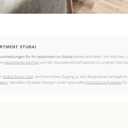
ARTMENT STUBAI
lusivleistungen für Ihr Apartment im Stubai
bereits enthalten. Wir möchten, d
res
Apartments mit Pool
und der Saunalandschaft ebenso zu unseren Standa
er
Stubai Super Card
, die Ihnen freien Zugang zu den Bergbahnen ermöglicht.
ation
. Genießen Sie jeden Morgen unser optionales
Frühstück in Fulpmes
für