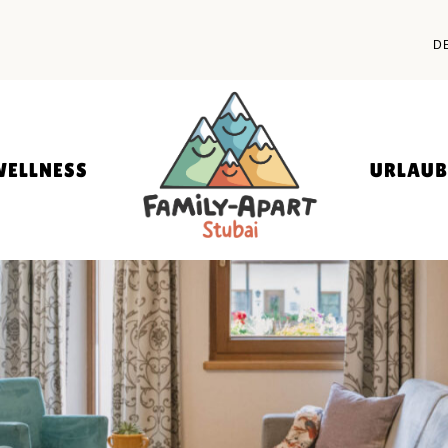
PANORAMA INDOOR POOL
FAMILIENURLAUB
D
SOMMER
WELLNESS & FAMILY SPA
FAMILIENURLAUB W
E
STUBAI SUPER CAR
URLAUB MIT HUND
WELLNESS
URLAUB
ANORAMA INDOOR POOL
FAMILIENU
SOMMER
LLNESS & FAMILY SPA
FAMILIENU
STUBAI SU
URLAUB MI
APARTMENT STUBAI