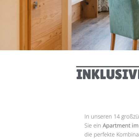
NACHHALTIGER URLAUB
E-LADESTATION
BILDERGALERIE
360 PANORAMABILD
INKLUSIV
In unseren 14 großz
Sie ein
Apartment im 
die perfekte Kombinat