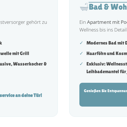
Bad & Woh
bstversorger gehört zu
Ein
Apartment mit Poo
Wellness bis ins Detail
k
✓
Modernes Bad mit
elle mit Grill
✓
Haarföhn und Kosm
lusive, Wasserkocher &
✓
Exklusiv:
Wellnesst
Leihbademantel für 
Genießen Sie Entspannu
service an deine Tür!