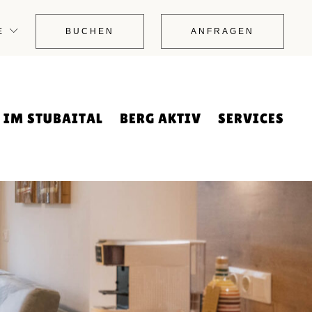
AKTIV IM WINTER
RESTPLÄTZE
E
BUCHEN
ANFRAGEN
AKTIV IM SOMMER
HÄUFIGE FRAGEN (FAQ)
INTER
DIE 4 STUBAIER
KONTAKT
N
D
SKIEGEBIETE
IMPRESSUM
SKIBUS
BUCHUNGSFORMULAR
 IM STUBAITAL
BERG AKTIV
SERVICES
ANFRAGEFORMULAR
DATENSCHUTZ
DIGITALE GÄSTEMAPPE
ANFAHRT
RLAUB
AKTIV IM WINTER
RESTPLÄTZE
WEBCAM
AKTIV IM SOMMER
HÄUFIGE FRAGEN (FAQ)
RLAUB WINTER
DIE 4 STUBAIER
KONTAKT
PER CARD
SKIEGEBIETE
IMPRESSUM
T HUND
SKIBUS
BUCHUNGSFORMULAR
ANFRAGEFORMULAR